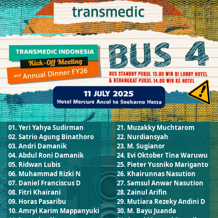
01. Yeri Yahya Sudirman
21. Muzakky Muchtarom
02. Satrio Agung Binathoro
22. Nurdiansyah
03. Andri Damanik
23. M. Sugianor
04. Abdul Roni Damanik
24. Evi Oktober Tina Waruwu
05. Ridwan Lubis
25. Pieter Yusniko Mariganto
06. Muhammad Rizki N
26. Khairunnas Nasution
07. Daniel Franciscus D
27. Samsul Anwar Nasution
08. Fitri Khairani
28. Zainul Arifin
09. Horas Pasaribu
29. Mutiara Rezeky Andini D
10. Amryi Karim Mappanyuki
30. M. Bayu Juanda