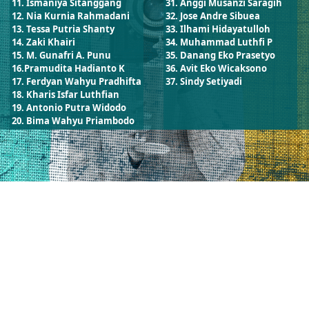
11. Ismaniya Sitanggang
31. Anggi Musanzi Saragih
12. Nia Kurnia Rahmadani
32. Jose Andre Sibuea
13. Tessa Putria Shanty
33. Ilhami Hidayatulloh
14. Zaki Khairi
34. Muhammad Luthfi P
15. M. Gunafri A. Punu
35. Danang Eko Prasetyo
16.Pramudita Hadianto K
36. Avit Eko Wicaksono
17. Ferdyan Wahyu Pradhifta
37. Sindy Setiyadi
18. Kharis Isfar Luthfian
19. Antonio Putra Widodo
20. Bima Wahyu Priambodo