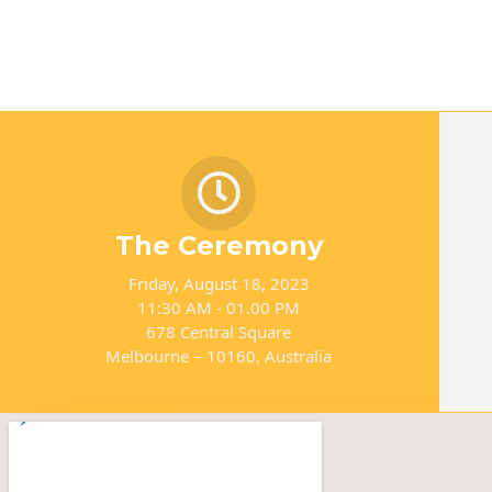
The Ceremony
Friday, August 18, 2023
11:30 AM - 01.00 PM
678 Central Square
Melbourne – 10160, Australia