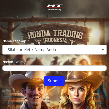
Nama Lengkap
- Silahkan Ketik Nama Anda -
Nomor Gelang
Submit