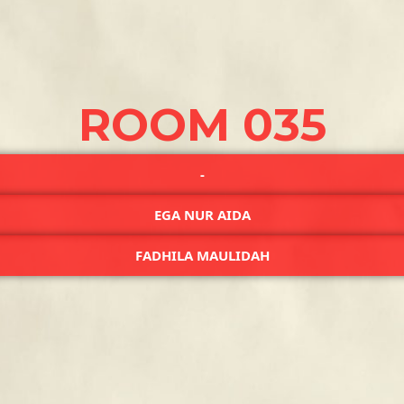
ROOM 035
-
EGA NUR AIDA
FADHILA MAULIDAH