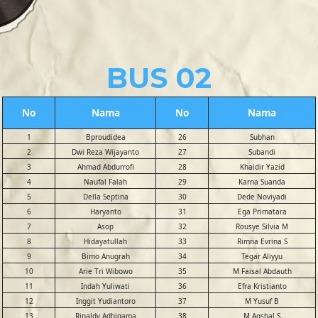
BUS 02
No
Nama
No
Nama
1
Bproudidea
26
Subhan
2
Dwi Reza Wijayanto
27
Subandi
3
Ahmad Abdurrofi
28
Khaidir Yazid
4
Naufal Falah
29
Karna Suanda
5
Della Septina
30
Dede Noviyadi
6
Haryanto
31
Ega Primatara
7
Asop
32
Rousye Silvia M
8
Hidayatullah
33
Rimna Evrina S
9
Bimo Anugrah
34
Tegar Aliyyu
10
Arie Tri Wibowo
35
M Faisal Abdauth
11
Indah Yuliwati
36
Efra Kristianto
12
Inggit Yudiantoro
37
M Yusuf B
13
Rinaldy Adhigama
38
M Aqshal S