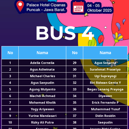
BUS 4
No
Nama
No
Nama
1
Adella Cornelia
29
Agus Sobarna
2
Agus Adiwinata
30
Surahmat Prasetyo
3
Michael Charles
31
Ugi Suprayogi
4
Agus Saepudin
32
Riri Ridwan Genta Y
5
Agung Mulyanto
33
Bagas Lanang Prayoga
6
Machdi Achmad
34
Diyawan
7
Mohamad Kholik
35
Erick Fernando P
8
Yogy Ariyawan
36
Muhammad Yusuf
9
Yurina Mandasari
37
Didin Rosidin
10
Rizky Ali Putra
38
Saepudin
11
Sarnata
39
Jovany Rizki Gusleo