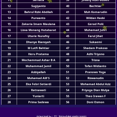
12
Sugiyanto
40
Bachtiar
13
Bahrul Rizki Abdilah
41
Muh Komarudin
14
Purwanto
42
Wildan Hasbi
15
Zakaria Imam Maulana
43
Gerad Polii
16
Lisva Monang Hutabarat
44
Muhamad Juhri
17
Utarie Nurafny
45
Farul Jihat
18
Dhanye Riansyah
46
Sukaemi
19
M Lutfi Bahtiar
47
Shadam Prakoso
20
Heru Pratama
48
Adhi Triyono
21
Mochammad Ashar B A
49
Trisna
22
Muhammad Jamil
50
Tofan Widianto
23
Asbiyallah
51
Pranowo Yoga
24
Muhamad Alif S
52
Riswanudin
25
Eka Febri Setiardi
53
Mohamad Abdul Aziz
26
Ratnawati
54
Priyoga Dian Mulya
27
Yuniarti
55
Theo Irawan F
28
Prima Sadewa
56
Doni Osmon