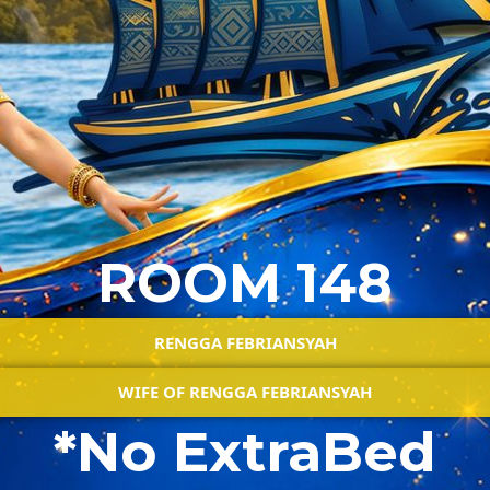
ROOM 148
RENGGA FEBRIANSYAH
WIFE OF RENGGA FEBRIANSYAH
*No ExtraBed