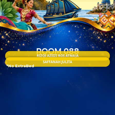
ROOM 088
RIZQI AZIIZI ROS ATMAJA
SAFFANAH JULITA
*No ExtraBed