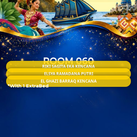
ROOM 060
RIKI SAGITA EKA KENCANA
ELSYA RAMADANA PUTRI
EL GHAZI BARRAQ KENCANA
*With 1 ExtraBed