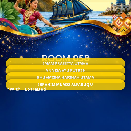
ROOM 058
IMAM PRASETYA UTAMA
ANNISA AYU PUTRI H
GHUMAISHA HAFSHAH UTAMA
IBRAHIM MUADZ ALFARUQ U
*With 1 ExtraBed