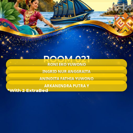
ROOM 021
RONI EKO YUWONO
INGRID NUR ANGGRAITA
ANINDITA FATHIA YUWONO
ARKANENDRA PUTRA Y
*With 2 ExtraBed