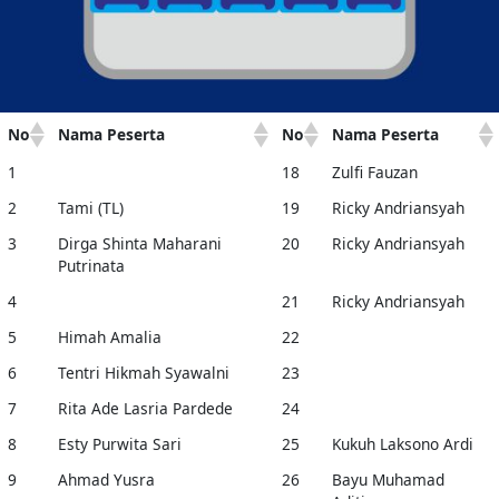
No
Nama Peserta
No
Nama Peserta
1
18
Zulfi Fauzan
2
Tami (TL)
19
Ricky Andriansyah
3
Dirga Shinta Maharani
20
Ricky Andriansyah
Putrinata
4
21
Ricky Andriansyah
5
Himah Amalia
22
6
Tentri Hikmah Syawalni
23
7
Rita Ade Lasria Pardede
24
8
Esty Purwita Sari
25
Kukuh Laksono Ardi
9
Ahmad Yusra
26
Bayu Muhamad