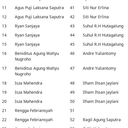
11
Agus Puji Laksana Saputra
41
Siti Nur Erlina
12
Agus Puji Laksana Saputra
42
Siti Nur Erlina
13
Ryan Sanjaya
43
Suhul R.H Hutagalung
14
Ryan Sanjaya
44
Suhul R.H Hutagalung
15
Ryan Sanjaya
45
Suhul R.H Hutagalung
16
Beniditus Agung Wahyu
46
Andre Yuliantomy
Nugroho
17
Beniditus Agung Wahyu
47
Andre Yuliantomy
Nugroho
18
Isza Mahendra
48
Ilham Ihsan Jaylani
19
Isza Mahendra
49
Ilham Ihsan Jaylani
20
Isza Mahendra
50
Ilham Ihsan Jaylani
21
Rengga Febriansyah
51
22
Rengga Febriansyah
52
Ragil Agung Saputra