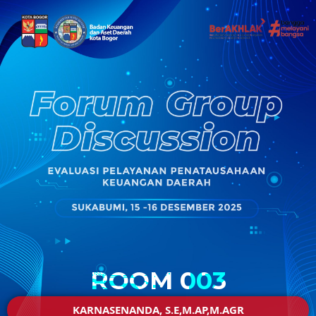
ROOM 003
KARNASENANDA, S.E,M.AP,M.AGR