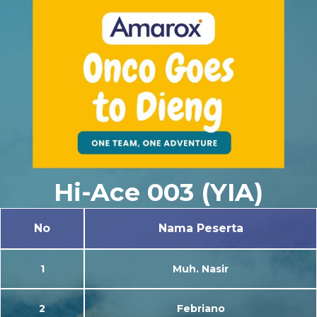
Hi-Ace 003 (YIA)
No
Nama Peserta
1
Muh. Nasir
2
Febriano