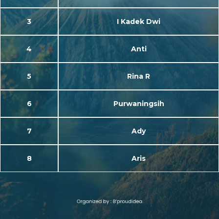
3
I Kadek Dwi
4
Anti
5
Rina R
6
Purwaningsih
7
Ady
8
Aris