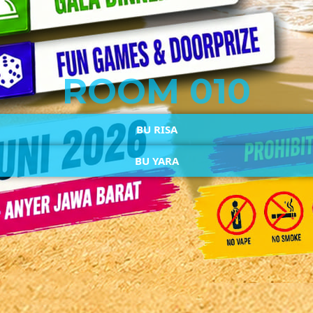
ROOM 010
BU RISA
BU YARA